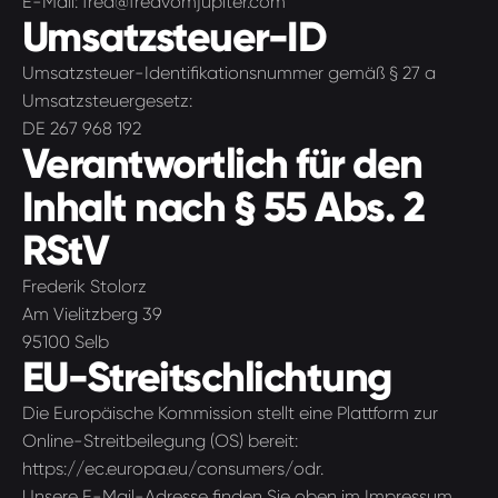
E-Mail: fred@fredvomjupiter.com
Umsatzsteuer-ID
Umsatzsteuer-Identifikationsnummer gemäß § 27 a
Umsatzsteuergesetz:
DE 267 968 192
Verantwortlich für den
Inhalt nach § 55 Abs. 2
RStV
Frederik Stolorz
Am Vielitzberg 39
95100 Selb
EU-Streitschlichtung
Die Europäische Kommission stellt eine Plattform zur
Online-Streitbeilegung (OS) bereit:
https://ec.europa.eu/consumers/odr
.
Unsere E-Mail-Adresse finden Sie oben im Impressum.