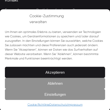
Kontakt
Frage, Anregung, Portfolioanforderung?
Cookie-Zustimmung
fred@fredvomjupiter.com
verwalten
+49 172 820 29 26
Um Ihnen ein optimales Erlebnis zu bieten, verwenden wir Technologien
wie Cookies, um Geräteinformationen zu speichern und/oder darauf
zuzugreifen. In den Einstellungen können Sie auswählen, welche Cookies
Sie zulassen möchten und diese Präferenzen auch jederzeit ändern.
Rechtliches
Wenn Sie "Akzeptieren", können wir Daten wie das Surfverhalten auf
dieser Website verarbeiten. Wenn Sie "Ablehnen", können bestimmte
Impressum
Merkmale und Funktionen beeinträchtigt werden.
Datenschutz
Akzeptieren
Cookie-Richtlinie
Ablehnen
Einstellungen
© 2025 Fred vom Jupiter | Frederik Stolorz
Cookie Richtlinie
Datenschutz
Impressum